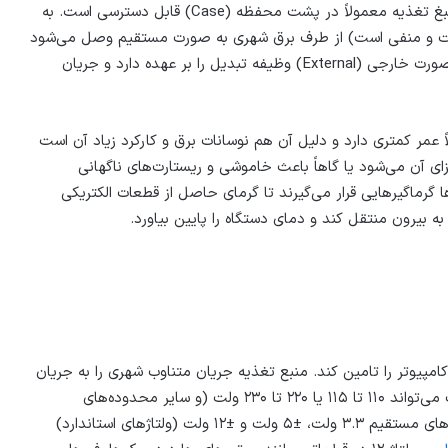
در کامپیوترهای شخصی (PC یا Personal Computers) منبغ تغذیه معمولاً در پشت محفظه (Case) قابل دسترسی است. به
ثبت و منفی است) از طرف برق شهری به صورت مستقیم وصل می‌شود
اما در رایانه‌های کوچکتر مانند لپتاپ‌ها، واحد منبع تغذیه بصورت خارجی (External) وظیفه تبدیل را بر عهده دارد و جریان
 عمر کمتری دارد و دلیل آن هم نوسانات برق و کارکرد زیاد آن است
ی آن می‌شود یا گاهاً باعث خاموشی و ریستارت‌های ناگهانی
ها گرماگیرهایی قرار می‌گیرند تا گرمای حاصل از قطعات الکتریکی
به بیرون منتقل کند و دمای دستگاه را پایین بیاورد.
کامپیوتر را تامین کند. منبع تغذیه جریان متناوب شهری را به جریان
مستقیم مورد نیاز قطعات تبدیل می‌کند. این جریان متناوب می‌تواند ۱۱۰ تا ۱۱۵ یا ۲۲۰ تا ۲۳۰ ولت (و سایر محدوده‌های
استاندارد) باشد. منبع تغذیه این جریان متناوب را به جریان‌های مستقیم ۳.۳ ولت، ±۵ ولت و ±۱۲ ولت (ولتاژهای استاندارد)