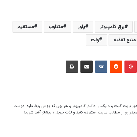
برق کامپیوتر
پاور
متناوب
مستقیم
منبع تغذیه
ولت
مبلر
پینتریست
Reddit
VKontakte
اشتراک گذاری با ایمیل
چاپ
دیر
بایت گیت
و
دلیکس
. عاشق کامپیوتر و هر چی که بهش ربط داره! دوست
 امیدوارم از مطالب سایت استفاده کنید و لذت ببرید.
» بیشتر آشنا شوید!