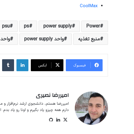
CoolMax
psu
ps
power supply
Power
منبع تغذیه
واحد power supply
واحد 
لینکداین
تا
فیسبوک
ایکس
امیررضا نصیری
امیررضا هستم، دانشجوی ارشد نرم‌افزار و م
دارم همه چیزو یاد بگیرم و اونا رو یاد بدم.
ایکس
لینکداین
گیت
‌هاب