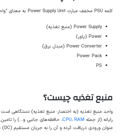
کلمه PSU مخفف عبارت Power Supply Unit به معنای “واحد منبع تغذیه” است. این دستگاه با نام‌های زیر نیز شناخته می‌شود:
Power Supply (منبع تغذیه)
Power (پاور)
Power Converter (مبدل برق)
Power Pack
PS
منبع تغذیه چیست؟
واحد منبع تغذیه (به اختصار: منبع تغذیه) دستگاهی است که
رایانه (از جمله
RAM
،
CPU
عنوان ورودی دریافت کرده و آن را به جریان مستقیم (DC) مورد نیاز قطعات کامپیوتر تبدیل می‌کند.