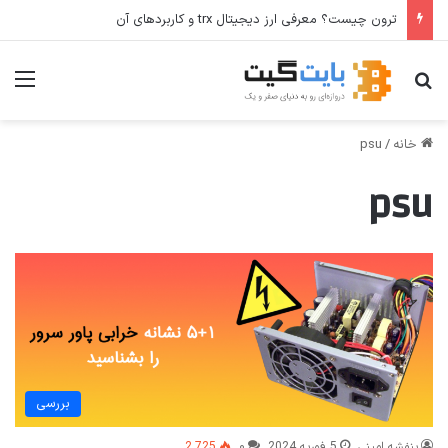
ترون چیست؟ معرفی ارز دیجیتال trx و کاربردهای آن
جستجو برای
منو
خانه
/
psu
psu
بررسی
بنفشه امینی
5 فوریه 2024
۰
2,725