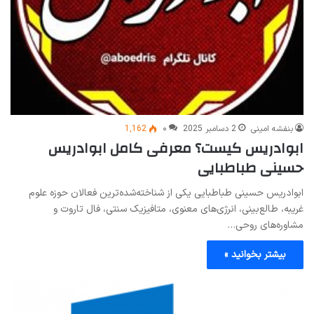
بنفشه امینی
2 دسامبر 2025
۰
1,162
ابوادریس کیست؟ معرفی کامل ابوادریس
حسینی طباطبایی
ابوادریس حسینی طباطبایی یکی از شناخته‌شده‌ترین فعالان حوزه علوم
غریبه، طالع‌بینی، انرژی‌های معنوی، متافیزیک سنتی، فال تاروت و
مشاوره‌های روحی…
بیشتر بخوانید »