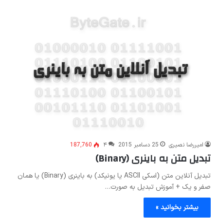
امیررضا نصیری
25 دسامبر 2015
۴
187,760
تبدیل متن به باینری (Binary)
تبدیل آنلاین متن (اسکی ASCII یا یونیکد) به باینری (Binary) یا همان
صفر و یک + آموزش تبدیل به صورت…
بیشتر بخوانید »