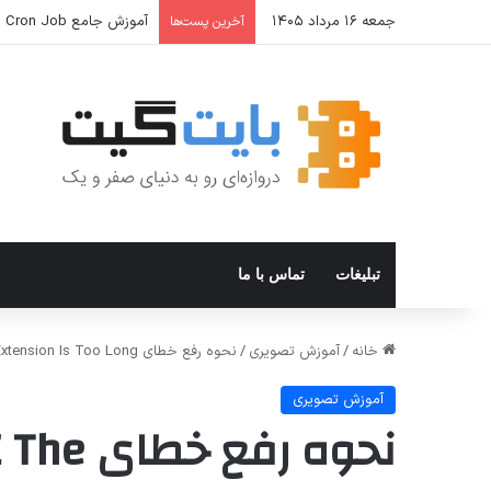
جمعه ۱۶ مرداد ۱۴۰۵
آموزش جامع Cron Job در Hermes Agent؛ قابلیت زمان‌بندی خودکار وظایف
آخرین پست‌ها
تبلیغات
تماس با ما
خانه
/
آموزش تصویری
/
نحوه رفع خطای Error 0x800700CE The Filename or Extension Is Too Long در ویندوز
آموزش تصویری
نحوه رف