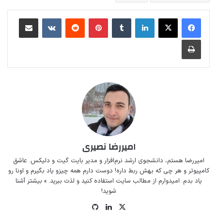
لینکداین
تامبلر
پینتریست
Reddit
VKontakte
اشتراک گذاری با ایمیل
چاپ
امیررضا نصیری
امیررضا هستم، دانشجوی ارشد نرم‌افزار و مدیر
بایت گیت
و
دلیکس
. عاشق
کامپیوتر و هر چی که بهش ربط داره! دوست دارم همه چیزو یاد بگیرم و اونا رو
یاد بدم. امیدوارم از مطالب سایت استفاده کنید و لذت ببرید.
» بیشتر آشنا
شوید!
ایکس
لینکداین
گیت