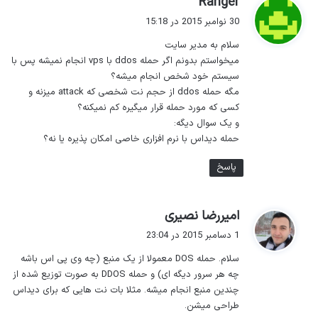
Ranger
ف
30 نوامبر 2015 در 15:18
ت
سلام به مدیر سایت
:
میخواستم بدونم اگر حمله ddos با vps انجام نمیشه پس با
سیستم خود شخص انجام میشه؟
مگه حمله ddos از حجم نت شخصی که attack میزنه و
کسی که مورد حمله قرار میگیره کم نمیکنه؟
و یک سوال دیگه:
حمله دیداس با نرم افزاری خاصی امکان پذیره یا نه؟
پاسخ
گ
امیررضا نصیری
ف
1 دسامبر 2015 در 23:04
ت
سلام. حمله DOS معمولا از یک منبع (چه وی پی اس باشه
:
چه هر سرور دیگه ای) و حمله DDOS به صورت توزیع شده از
چندین منبع انجام میشه. مثلا بات نت هایی که برای دیداس
طراحی میشن.