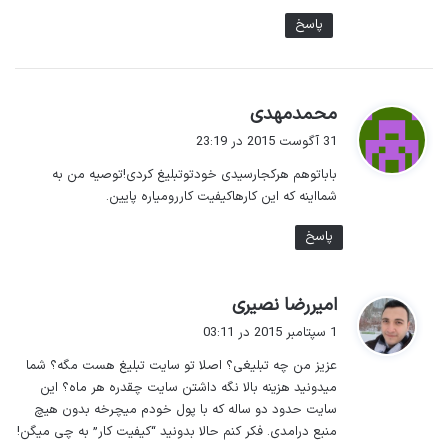
پاسخ
گ
محمدمهدی
ف
31 آگوست 2015 در 23:19
ت
باباتوهم هرکجارسیدی خودتوتبلیغ کردی!توصیه من به
:
شمااینه که این کارهاکیفیت کاررومیاره پایین.
پاسخ
گ
امیررضا نصیری
ف
1 سپتامبر 2015 در 03:11
ت
عزیز من چه تبلیغی؟ اصلا تو سایت تبلیغ هست مگه؟ شما
:
میدونید هزینه بالا نگه داشتن سایت چقدره هر ماه؟ این
سایت حدود دو ساله که با پول خودم میچرخه بدون هیچ
منبع درامدی. فکر کنم حالا بدونید “کیفیت کار” به چی میگن!