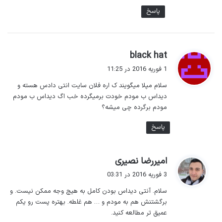
پاسخ
گ
black hat
ف
1 فوریه 2016 در 11:25
ت
سلام مپلا میگویند ک اره فلان سایت انتی دادس هسته و
:
دیداس ب مودم خودت برمیگرده خب اگ دیداس ب مودم
مودم برگرده چی میشه؟
پاسخ
گ
امیررضا نصیری
ف
3 فوریه 2016 در 03:31
ت
سلام. آنتی دیداس بودن کامل به هیچ وجه ممکن نیست. و
:
برگشتنش هم به مودم و … هم غلطه. بهتره پست رو یکم
عمیق تر مطالعه کنید.