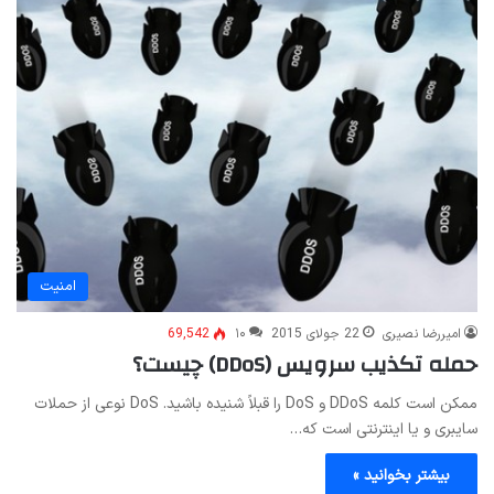
امنیت
امیررضا نصیری
22 جولای 2015
۱۰
69,542
حمله تکذیب سرویس (DDoS) چیست؟
ممکن است کلمه DDoS و DoS را قبلاً شنیده باشید. DoS نوعی از حملات
سایبری و یا اینترنتی است که…
بیشتر بخوانید »