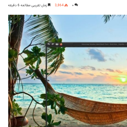
۰
3,864
زمان تقریبی مطالعه 6 دقیقه