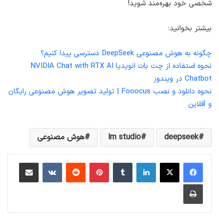
شخصی خود بهره‌مند شوید!
بیشتر بخوانید:
چگونه به هوش مصنوعی DeepSeek دسترسی پیدا کنیم؟
نحوه استفاده از چت بات انویدیا NVIDIA Chat with RTX AI
Chatbot در ویندوز
نحوه دانلود و نصب Fooocus | تولید تصویر هوش مصنوعی رایگان
و آفلاین
deepseek
lm studio
هوش مصنوعی
لینکداین
تامبلر
پینتریست
Reddit
VKontakte
اشتراک گذاری با ایمیل
چاپ