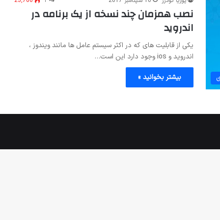
پوریا گودرز
10 سپتامبر 2017
۲
23,766
نصب همزمان چند نسخه از یک برنامه در
اندروید
یکی از قابلیت های که در اکثر سیستم عامل ها مانند ویندوز ،
اندروید و ios وجود دارد این است…
بیشتر بخوانید »
ی