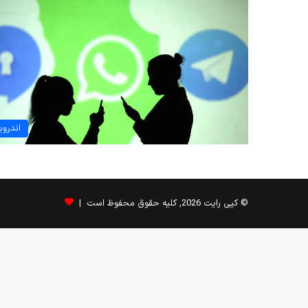
اندروی
© کپی رایت 2026, کلیه حقوق محفوظ است |