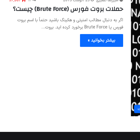
امیررضا نصیری
25 آگوست 2015
۱۲
57,887
حملات بروت فورس (Brute Force) چیست؟
اگر به دنبال مطالب امنیتی و هکینگ باشید حتماً با اسم بروت
فورس یا Brute Force برخورد کرده اید. بروت…
بیشتر بخوانید »
ت