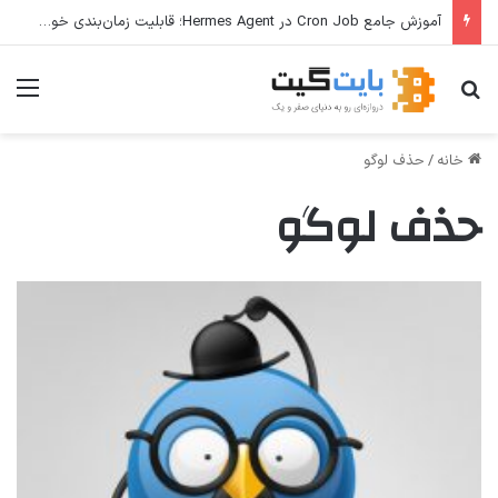
آموزش جامع Cron Job در Hermes Agent؛ قابلیت زمان‌بندی خودکار وظایف
جستجو برای
منو
خانه
/
حذف لوگو
حذف لوگو