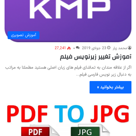
آموزش تصویری
محمد زیار
23 جولای 2019
۰
27,241
آموزش تغییر زیرنویس فیلم
اگر از علاقه مندان به تماشای فیلم های زبان اصلی هستید مطمئنا به مراتب
به دنبال زیر نویس فارسی فیلم…
بیشتر بخوانید »