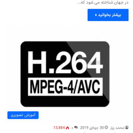
در جهان شناخته می شود که…
بیشتر بخوانید »
آموزش تصویری
محمد زیار
30 جولای 2019
۰
13,884