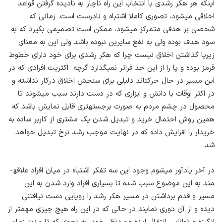
اینکه هر هکر رشدی با انتخاب این راه ناچار به نادیده گرفتن قواعد
اخلاقی می­شود، تصوری کاملا اشتباه و نادرست است. زمانی که
شخصی بر هدفی متمرکز می­شود، ممکن است تصمیمی بگیرد که به
سود هدف بوده ولی به نفع سایرین نبوده باشد ولی این به معنای
زیرپا گذاشتن اخلاق نیست چرا که هکر رشدی برای خود دارای خطوط
قرمز بوده و پا را از این حد فراتر نمی­گذارد گرچه اکثریت افرادی که در
این مسیر در حال حرکت­اند دلیلی برای سنجش اخلاق درکار نداشته و
در اکثر اوقات با دانش و ابزاری که در دست دارند سبب می­شوند تا
محصول در چشم مردم به صورت برجسته­تری قابل نمایش باشد که
همین روش احتمال خرید و تبدیل شدن یک مشتری از کاربر ساده به
خریدار را افزایش داده که در نهایت موجب رشد نرخ تبدیل خواهد
شد.
در آخر یادآور می­شوم وجود این سه تفکر اشتباه در میان افراد علاقه­
مند به این موضوع سبب شده تا بسیاری افراد وارد شدن به این
مسیر و قدم برداشتن در مسیر هکر رشد را رویایی دست نیافتنی
دیده و از آن دوری نمایند در حالی که در این راه هیچ چیزی مهم­تر از