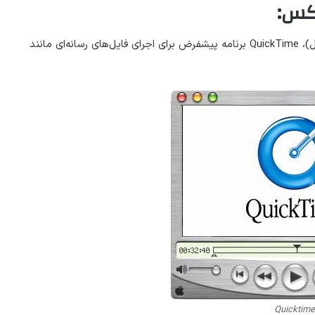
در سیستم‌عامل OSX (مخصوص سیستم‌های مک شرکت اپل)، QuickTime برنامه پیشفرض برای اجرای فایل‌های رسانه‌ای مانند
Quicktime