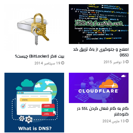
اصلاح و جلوگیری از باگ تزریق کد
(XSS)
بیت لاکر (BitLocker) چیست؟
3 نوامبر 2015
19 سپتامبر 2014
گام به گام فعال کردن SSL در
کلودفلر
13 مارس 2024