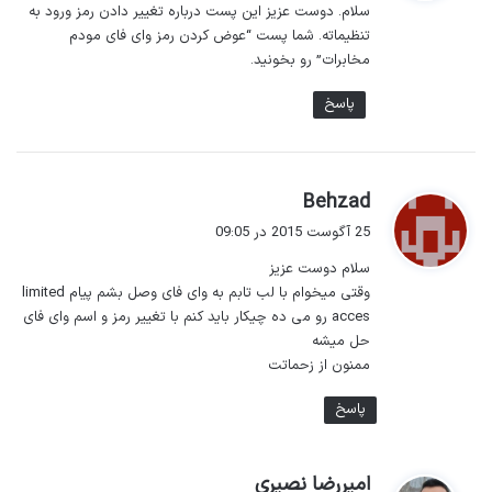
سلام. دوست عزیز این پست درباره تغییر دادن رمز ورود به
:
تنظیماته. شما پست “عوض کردن رمز وای فای مودم
مخابرات” رو بخونید.
پاسخ
گ
Behzad
ف
25 آگوست 2015 در 09:05
ت
سلام دوست عزیز
:
وقتی میخوام با لب تابم به وای فای وصل بشم پیام limited
acces رو می ده چیکار باید کنم با تغییر رمز و اسم وای فای
حل میشه
ممنون از زحماتت
پاسخ
گ
امیررضا نصیری