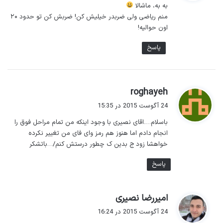
به به، ماشالا
:
منم ریاضی ولی ضربدر خیلیش کن! ضربش کن تو حدود ۲۰
اون حوالیه!
پاسخ
گ
roghayeh
ف
24 آگوست 2015 در 15:35
ت
باسلام….اقای نصیری با وجود اینکه من تمام مراحل فوق را
:
انجام دادم اما هنوز هم رمز وای فای من تغییر نکرده
خواهشا زود ج بدین ک چطور درستش کنم/…باتشکر
پاسخ
گ
امیررضا نصیری
ف
24 آگوست 2015 در 16:24
ت