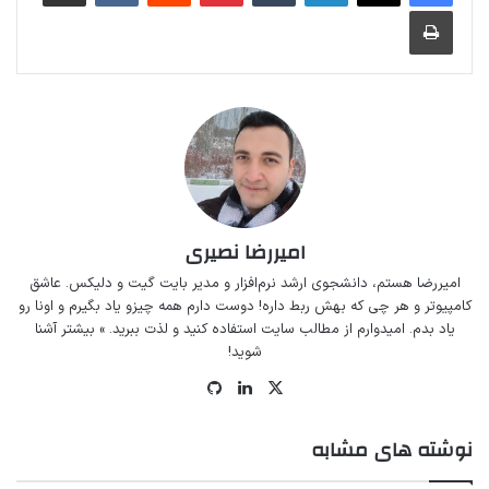
چاپ
امیررضا نصیری
امیررضا هستم، دانشجوی ارشد نرم‌افزار و مدیر
بایت گیت
و
دلیکس
. عاشق
کامپیوتر و هر چی که بهش ربط داره! دوست دارم همه چیزو یاد بگیرم و اونا رو
یاد بدم. امیدوارم از مطالب سایت استفاده کنید و لذت ببرید.
» بیشتر آشنا
شوید!
ایکس
لینکداین
گیت
‌هاب
نوشته های مشابه