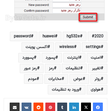
password
huawei
hg532e
2020
settings
wireless
اکسس پوینت
امنیت
اینترنت
پسورد
پسوورد
تغییر
تنظیمات
رمز
رمز عبور
روتر
عوض
مخابرات
مودم
هواوی
ورود به تنظیمات
لینکداین
تامبلر
پینتریست
Reddit
VKontakte
اشتراک گذاری با ایمیل