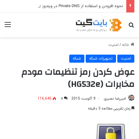
نحوه افزودن و استفاده از Private DNS در ویندوز ۱۱
جستجو برای
منو
خانه
/
امنیت
امنیت
تجهیزات شبکه
شبکه
عوض کردن رمز تنظیمات مودم
مخابرات (HG532e)
امیررضا نصیری
9 آگوست 2015
۸
116,645
زمان تقریبی مطالعه 3 دقیقه