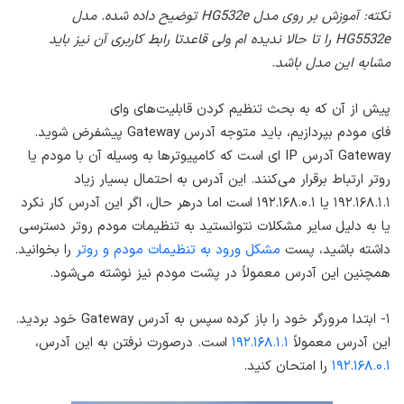
نکته: آموزش بر روی مدل HG532e توضیح داده شده. مدل
HG5532e را تا حالا ندیده ام ولی قاعدتا رابط کاربری آن نیز باید
مشابه این مدل باشد.
پیش از آن که به بحث تنظیم کردن قابلیت‌های وای
فای مودم بپردازیم، باید متوجه آدرس Gateway پیشفرض شوید.
Gateway آدرس IP ای است که کامپیوترها به وسیله آن با مودم یا
روتر ارتباط برقرار می‌کنند. این آدرس به احتمال بسیار زیاد
۱۹۲.۱۶۸.۱.۱ یا ۱۹۲.۱۶۸.۰.۱ است اما درهر حال، اگر این آدرس کار نکرد
یا به دلیل سایر مشکلات نتوانستید به تنظیمات مودم روتر دسترسی
داشته باشید، پست
مشکل ورود به تنظیمات مودم و روتر
را بخوانید.
همچنین این آدرس معمولاً در پشت مودم نیز نوشته می‌شود.
۱- ابتدا مرورگر خود را باز کرده سپس به آدرس Gateway خود بردید.
این آدرس معمولاً
۱۹۲.۱۶۸.۱.۱
است. درصورت نرفتن به این آدرس،
۱۹۲.۱۶۸.۰.۱
را امتحان کنید.