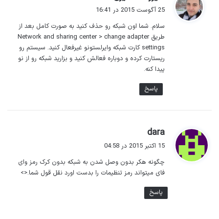
ف
25 آگوست 2015 در 16:41
ت
سلام. شما اون شبکه رو حذف کنید به صورت کامل بعد از
:
طریق Network and sharing center > change adapter
settings کارت شبکه وایرلستونو غیرفعال کنید. سیستم رو
ریستارت کرده و دوباره فعالش کنید و بزارید شبکه رو از نو
پیدا کنه.
پاسخ
گ
dara
ف
15 اکتبر 2015 در 04:58
ت
چگونه هکر بدون وصل شدن به شبکه بدون کرک رمز وای
:
فای میتواند رمز تنظیمات را بدست اورد نقل قول شما.<>
پاسخ