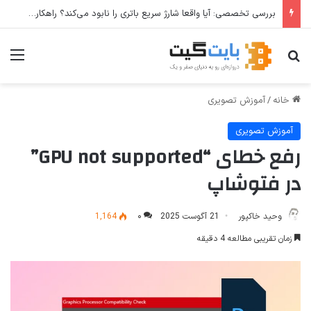
نحوه افزودن و استفاده از Private DNS در ویندوز ۱۱
جستجو برای
منو
خانه
/
آموزش تصویری
آموزش تصویری
رفع خطای “GPU not supported”
در فتوشاپ
وحید خاکپور
21 آگوست 2025
۰
1,164
زمان تقریبی مطالعه 4 دقیقه