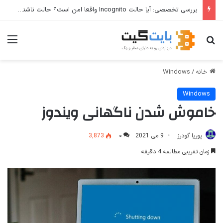
بررسی تخصصی: آیا حالت Incognito واقعا امن است؟ حالت ناشناس مرورگر از شما در برابر چه چیزی محافظت می‌کند؟
جستجو برای
منو
خانه
/
Windows
Windows
خاموش شدن ناگهانی ویندوز
پوریا گودرز
9 می 2021
۰
3,873
زمان تقریبی مطالعه 4 دقیقه