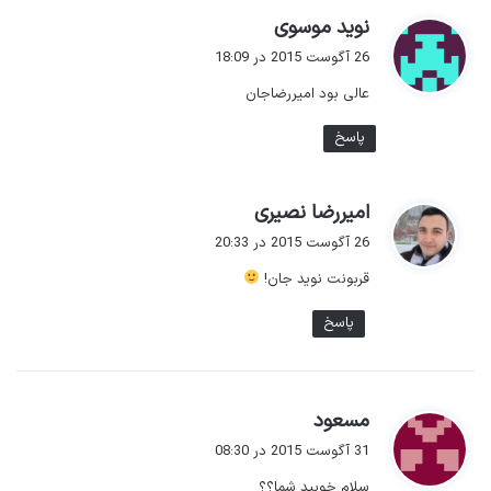
گ
نوید موسوی
ف
26 آگوست 2015 در 18:09
ت
عالی بود امیررضاجان
:
پاسخ
گ
امیررضا نصیری
ف
26 آگوست 2015 در 20:33
ت
قربونت نوید جان!
:
پاسخ
گ
مسعود
ف
31 آگوست 2015 در 08:30
ت
سلام خوبید شما؟؟