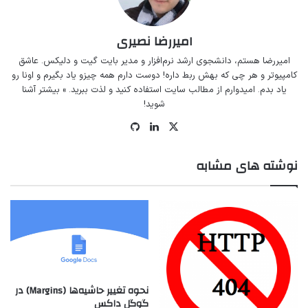
امیررضا نصیری
امیررضا هستم، دانشجوی ارشد نرم‌افزار و مدیر
بایت گیت
و
دلیکس
. عاشق
کامپیوتر و هر چی که بهش ربط داره! دوست دارم همه چیزو یاد بگیرم و اونا رو
یاد بدم. امیدوارم از مطالب سایت استفاده کنید و لذت ببرید.
» بیشتر آشنا
شوید!
ایکس
لینکداین
گیت
‌هاب
نوشته های مشابه
نحوه تغییر حاشیه‌ها (Margins)‌ در
گوگل داکس