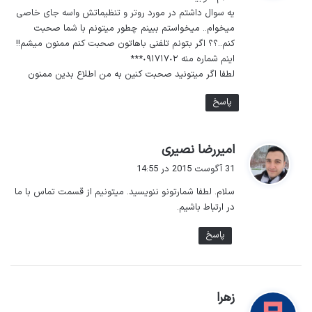
:
یه سوال داشتم در مورد روتر و تنظیماتش واسه جای خاصی
میخوام.. میخواستم ببینم چطور میتونم با شما صحبت
کنم..؟؟ اگر بتونم تلفنی باهاتون صحبت کنم ممنون میشم!!
اینم شماره منه ٠٩١٧١٧٠٢***
لطفا اگر میتونید صحبت کنین به من اطلاع بدین ممنون
پاسخ
گ
امیررضا نصیری
ف
31 آگوست 2015 در 14:55
ت
سلام. لطفا شمارتونو ننویسید. میتونیم از قسمت تماس با ما
:
در ارتباط باشیم.
پاسخ
گ
زهرا
ف