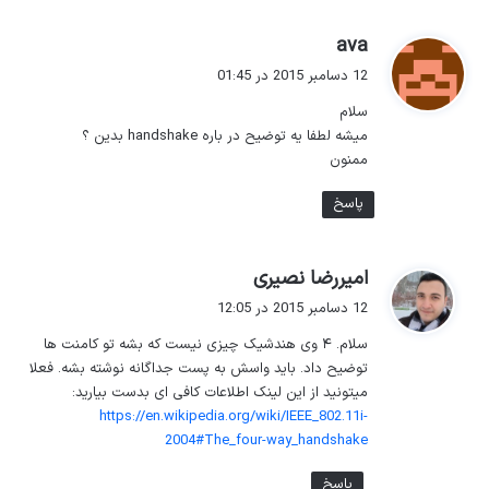
گ
ava
ف
12 دسامبر 2015 در 01:45
ت
سلام
:
میشه لطفا یه توضیح در باره handshake بدین ؟
ممنون
پاسخ
گ
امیررضا نصیری
ف
12 دسامبر 2015 در 12:05
ت
سلام. ۴ وی هندشیک چیزی نیست که بشه تو کامنت ها
:
توضیح داد. باید واسش به پست جداگانه نوشته بشه. فعلا
میتونید از این لینک اطلاعات کافی ای بدست بیارید:
https://en.wikipedia.org/wiki/IEEE_802.11i-
2004#The_four-way_handshake
پاسخ