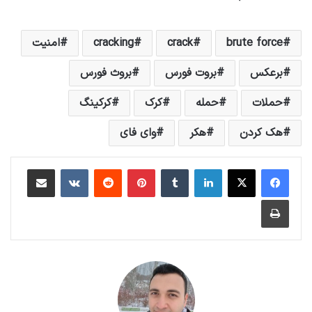
brute force
crack
cracking
امنیت
برعکس
بروت فورس
بروث فورس
حملات
حمله
کرک
کرکینگ
هک کردن
هکر
وای فای
لینکداین
تامبلر
پینتریست
Reddit
VKontakte
اشتراک گذاری با ایمیل
چاپ