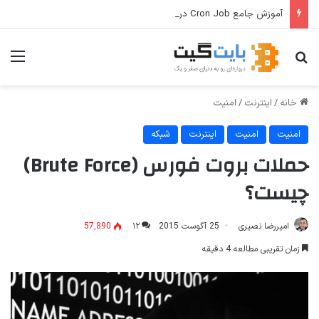
آموزش جامع Cron Job در Hermes Agent؛ قابلیت زمان‌بندی خودکار وظایف
جستجو برای
منو
خانه
/
اینترنت
/
امنیت
امنیت
امنیت
اینترنت
شبکه
حملات بروت فورس (Brute Force)
چیست؟
امیررضا نصیری
25 آگوست 2015
۱۲
57,890
زمان تقریبی مطالعه 4 دقیقه