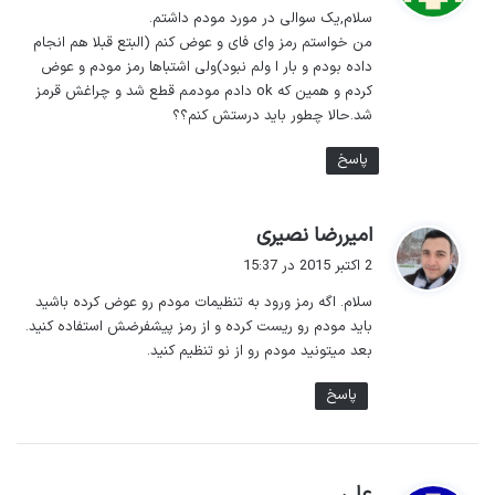
سلام,یک سوالی در مورد مودم داشتم.
:
من خواستم رمز وای فای و عوض کنم (البتع قبلا هم انجام
داده بودم و بار ا ولم نبود)ولی اشتباها رمز مودم و عوض
کردم و همین که ok دادم مودمم قطع شد و چراغش قرمز
شد.حالا چطور باید درستش کنم؟؟
پاسخ
گ
امیررضا نصیری
ف
2 اکتبر 2015 در 15:37
ت
سلام. اگه رمز ورود به تنظیمات مودم رو عوض کرده باشید
:
باید مودم رو ریست کرده و از رمز پیشفرضش استفاده کنید.
بعد میتونید مودم رو از نو تنظیم کنید.
پاسخ
گ
علی