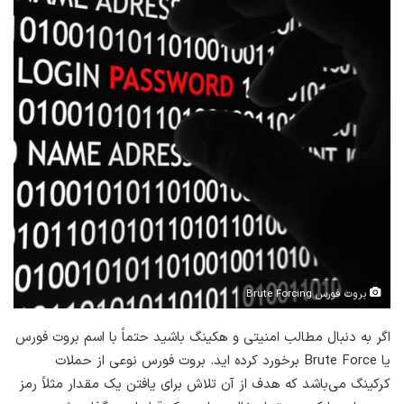
بروت فورس Brute Forcing
اگر به دنبال مطالب امنیتی و هکینگ باشید حتماً با اسم بروت فورس
یا Brute Force برخورد کرده اید. بروت فورس نوعی از حملات
کرکینگ می‌باشد که هدف از آن تلاش برای یافتن یک مقدار مثلاً رمز