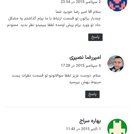
2 سپتامبر 2015 در 23:34
ت
سلام آقا امیر رضا خوبید شما
:
چندبار براتون تو قسمت ارتباط با ما پیام گذاشتم یه مشکل
حاد تو وورد برام پیش اومده لطفا ببینیدو نظر بدید. ممنونم
پاسخ
گ
امیررضا نصیری
ف
6 سپتامبر 2015 در 17:28
ت
سلام. دوست عزیز لطفا سوالاتونو تو قسمت نظرات پست
:
مربوط بهش بپرسید.
پاسخ
گ
بهاره سراج
ف
1 اکتبر 2015 در 11:43
ت