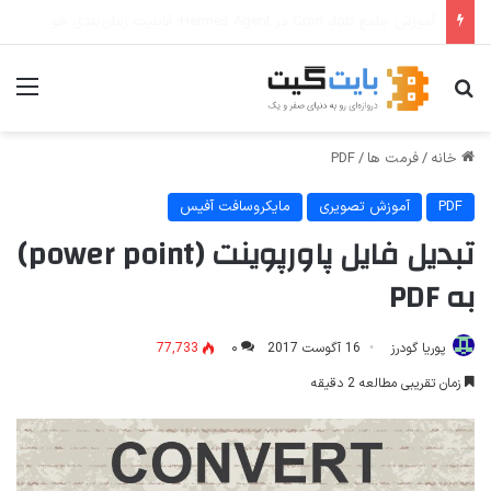
ترفندهای Copilot برای کار و افزایش بهره‌وری
جستجو برای
منو
خانه
/
فرمت ها
/
PDF
PDF
آموزش تصویری
مایکروسافت آفیس
تبدیل فایل پاورپوینت (power point)
به PDF
پوریا گودرز
16 آگوست 2017
۰
77,733
زمان تقریبی مطالعه 2 دقیقه