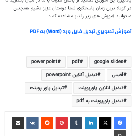
یادگیری این آموزش داشتید از پخش نظرات با ما در میان بگذارید تا
در کوتاه ترین زمان پاسخگوی شما دوستان عزیز باشیم همچنین
میتوانید آموزش های زیر را نیز مشاهده کنید.
آموزش تصویری تبدیل فایل ورد (Word) به PDF
power point
pdf
google slides
آفیس
تبدیل آنلاین powerpoint
تبدیل انلاین پاورپوینت
تبدیل پاور پوینت
تبدیل پاورپوینت به pdf
لینکداین
تامبلر
پینتریست
Reddit
VKontakte
اشتراک گذاری با ایمیل
چاپ