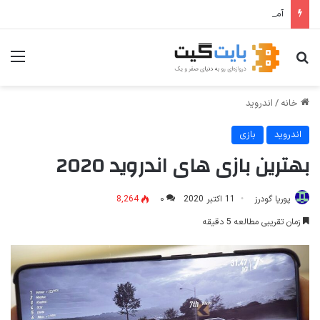
آموزش جامع Cron Job در Hermes Agent؛ قابلیت زمان‌بندی خودکار وظایف
جستجو برای
منو
خانه
/
اندروید
اندروید
بازی
بهترین بازی های اندروید 2020
پوریا گودرز
11 اکتبر 2020
۰
8,264
زمان تقریبی مطالعه 5 دقیقه