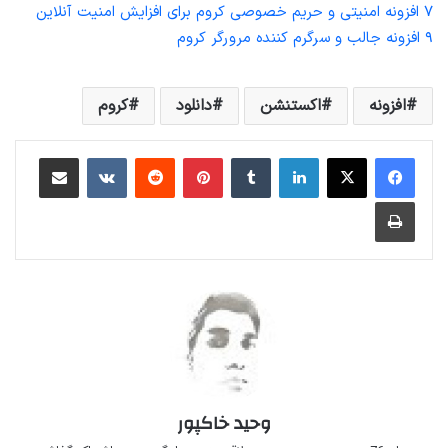
۷ افزونه امنیتی و حریم خصوصی کروم برای افزایش امنیت آنلاین
۹ افزونه جالب و سرگرم کننده مرورگر کروم
افزونه
اکستنشن
دانلود
کروم
لینکداین
تامبلر
پینتریست
Reddit
VKontakte
اشتراک گذاری با ایمیل
چاپ
وحید خاکپور