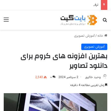
ترفندهای Copilot برای کار و افزایش بهره‌وری
جستجو برای
منو
خانه
/
آموزش تصویری
آموزش تصویری
بهترین افزونه های کروم برای
دانلود تصاویر
وحید خاکپور
2 سپتامبر 2024
۰
2,543
زمان تقریبی مطالعه 4 دقیقه