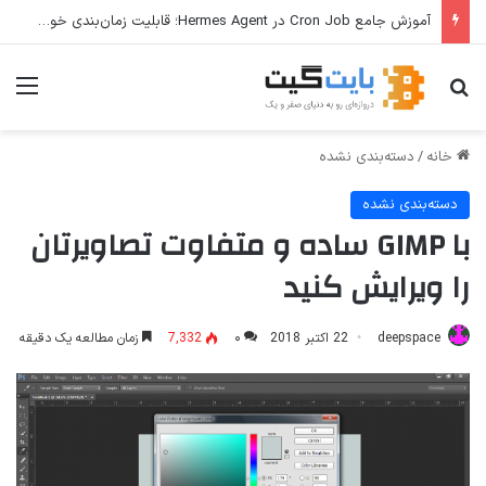
آموزش جامع Cron Job در Hermes Agent؛ قابلیت زمان‌بندی خودکار وظایف
جستجو برای
منو
خانه
/
دسته‌بندی نشده
دسته‌بندی نشده
با GIMP ساده و متفاوت تصاویرتان
را ویرایش کنید
deepspace
22 اکتبر 2018
۰
7,332
زمان مطالعه یک دقیقه