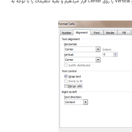
صفحه باز شده به تب Alignment رفته و گزینه Horizonal و Vertical را روی Center قرار میدهیم و بقیه تنظیمات را با توجه به