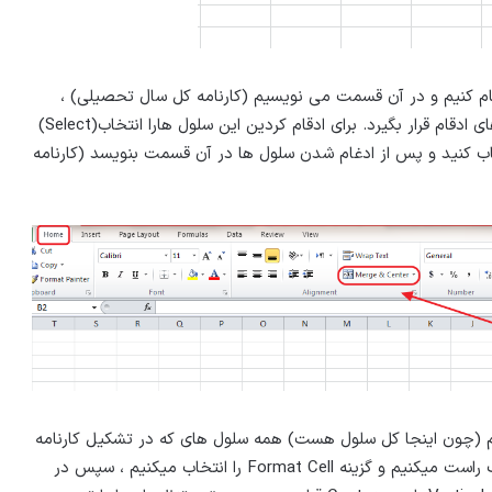
ای (B2,C2,D2,E2,F2,G2) را با هم ادغام کنیم و در آن قسمت می نویسیم (کارنامه کل سال تحصیلی) ،
البته جوری تنظیم میکنیم که نوشته مربوط در وسط سلول های ادقام قرار بگیرد. برای ادقام کردین این سلول هارا انتخاب(Select)
ربرگ منو Home گزینه Merge & Center را انتخاب کنید و پس از ادغام شدن سلول ها در آن قسمت بنویسد (کارنامه
اوریم (چون اینجا کل سلول هست) همه سلول های که در تشکیل کارنامه
دخالت دارند را به حالت انتخاب در میاوریم و روی آنها کلیک راست میکنیم و گزینه Format Cell را انتخاب میکنیم ، سپس در