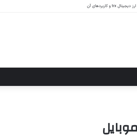
رام
وبایل