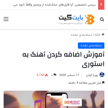
بررسی تخصصی: آیا فایل‌های حذف‌شده از ویندوز واقعاً نابود می‌شوند؟
جستجو برای
منو
خانه
/
دسته‌بندی نشده
دسته‌بندی نشده
آموزش اضافه کردن آهنگ به
استوری
پوریا گودرز
17 دسامبر 2020
۰
6,743
زمان تقریبی مطالعه 4 دقیقه