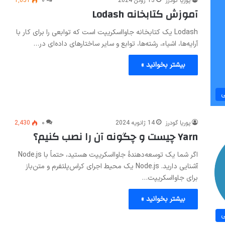
پوریا گودرز
13 ژوئن 2024
۰
1,051
آموزش کتابخانه Lodash
Lodash یک کتابخانه جاوااسکریپت است که توابعی را برای کار با
آرایه‌ها، اشیاء، رشته‌ها، توابع و سایر ساختارهای داده‌ای در…
بیشتر بخوانید »
ی
پوریا گودرز
14 ژانویه 2024
۰
2,430
Yarn چیست و چگونه آن را نصب کنیم؟
اگر شما یک توسعه‌دهندهٔ جاوااسکریپت هستید، حتماً با Node.js
آشنایی دارید. Node.js یک محیط اجرای کراس‌پلتفرم و متن‌باز
برای جاوااسکریپت…
بیشتر بخوانید »
ی