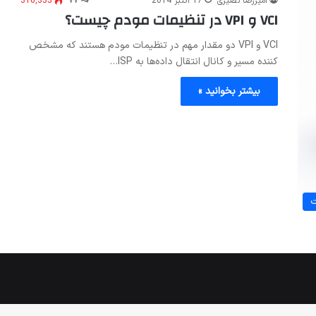
امیررضا نصیری
17 اکتبر 2014
۷۷
316,335
VCI و VPI در تنظیمات مودم چیست؟
VCI و VPI دو مقدار مهم در تنظیمات مودم هستند که مشخص
کننده مسیر و کانال انتقال داده‌ها به ISP…
بیشتر بخوانید »
ت