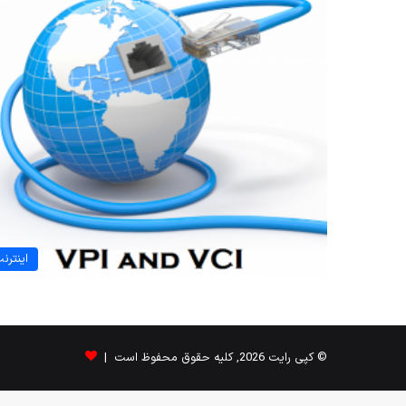
اینترن
© کپی رایت 2026, کلیه حقوق محفوظ است |