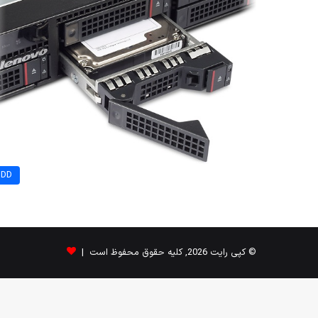
HDD
© کپی رایت 2026, کلیه حقوق محفوظ است |