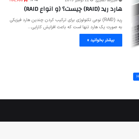
امیررضا نصیری
22 نوامبر 2015
۱۰
100,966
هارد رید (RAID) چیست؟ (و انواع RAID)
رِید (RAID) نوعی تکنولوژی برای ترکیب کردن چندین هارد فیزیکی
به صورت یک هارد تنها است که باعث افزایش کارایی…
بیشتر بخوانید »