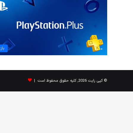
باز
© کپی رایت 2026, کلیه حقوق محفوظ است |