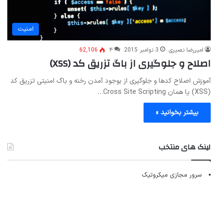
امنیت
امیررضا نصیری
3 نوامبر 2015
۴
62,106
اصلاح و جلوگیری از باگ تزریق کد (XSS)
آموزش اصلاح کدها و جلوگیری از بوجود آمدن رخنه و باگ امنیتی تزریق کد
(XSS) یا همان Cross Site Scripting…
بیشتر بخوانید »
لینک های منتخب
سرور مجازی میکروتیک