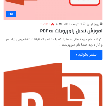
PDF
پوریا گودرز
9 آگوست 2019
۱۰
317,810
آموزش تبدیل پاورپوینت به PDF
اگر شما هم جزو کسانی هستید که با مقاله و تحقیقات دانشجویی زیاد سر
و کار دارید حتما نام پاورپوینت…
بیشتر بخوانید »