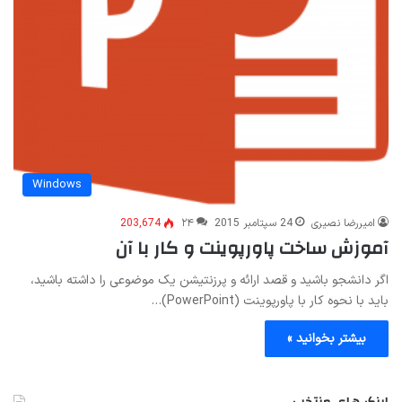
Windows
امیررضا نصیری
24 سپتامبر 2015
۲۴
203,674
آموزش ساخت پاورپوینت و کار با آن
اگر دانشجو باشید و قصد ارائه و پرزنتیشن یک موضوعی را داشته باشید،
باید با نحوه کار با پاورپوینت (PowerPoint)…
بیشتر بخوانید »