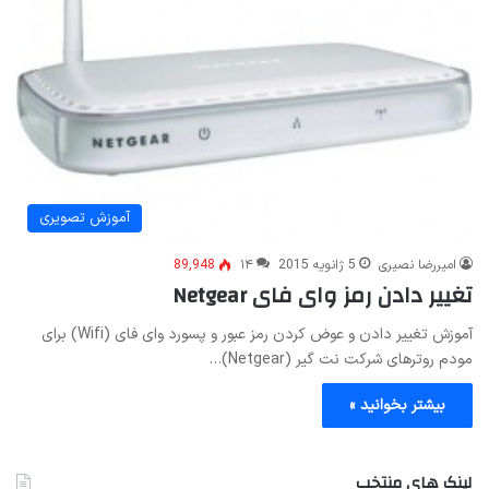
آموزش تصویری
امیررضا نصیری
5 ژانویه 2015
۱۴
89,948
تغییر دادن رمز وای فای Netgear
آموزش تغییر دادن و عوض کردن رمز عبور و پسورد وای فای (Wifi) برای
مودم روترهای شرکت نت گیر (Netgear)…
بیشتر بخوانید »
لینک های منتخب