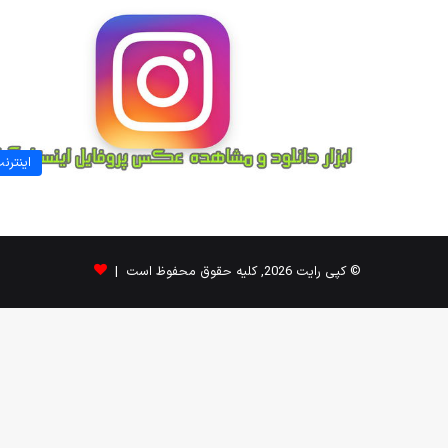
اینترن
© کپی رایت 2026, کلیه حقوق محفوظ است |