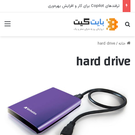
ترفندهای Copilot برای کار و افزایش بهره‌وری
جستجو برای
منو
خانه
/
hard drive
hard drive