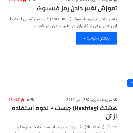
امیررضا نصیری
8 اکتبر 2015
۲
136,325
آموزش تغییر دادن رمز فیسبوک
تغییر دادن پسورد فیسبوک (Facebook) کار بسیار آسانی است با
این حال برخی از کاربران در تغییر دادن رمز خود…
بیشتر بخوانید »
امیررضا نصیری
12 می 2015
۱۶
78,467
هشتگ (Hashtag) چیست + نحوه استفاده
از آن
هشتگ (Hashtag) یک برچسب و نماد است که در متن‌ها و