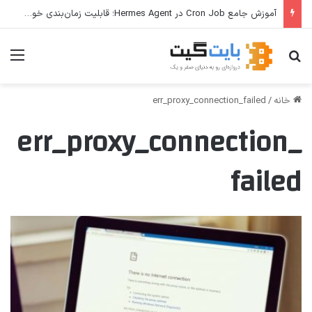
آموزش جامع Cron Job در Hermes Agent؛ قابلیت زمان‌بندی خودکار وظایف
جستجو برای
منو
خانه
/
err_proxy_connection_failed
err_proxy_connection_
failed