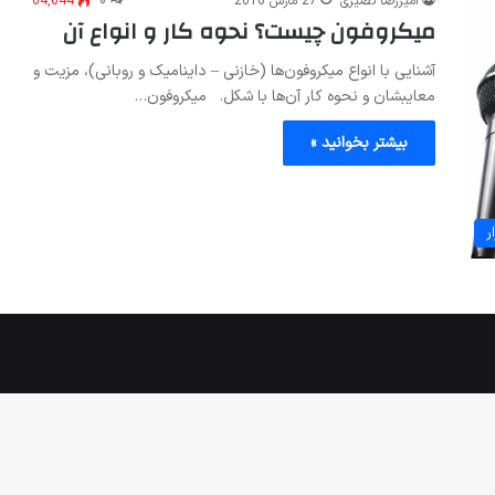
امیررضا نصیری
27 مارس 2016
۰
64,644
میکروفون چیست؟ نحوه کار و انواع آن
آشنایی با انواع میکروفون‌ها (خازنی – داینامیک و روبانی)، مزیت و
معایبشان و نحوه کار آن‌ها با شکل. میکروفون…
بیشتر بخوانید »
ر