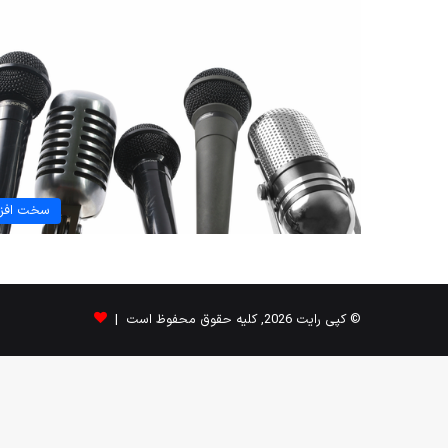
سخت افزا
© کپی رایت 2026, کلیه حقوق محفوظ است |