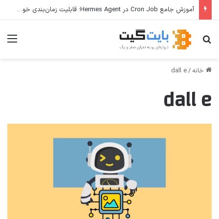
آموزش جامع Cron Job در Hermes Agent؛ قابلیت زمان‌بندی خودکار وظایف
جستجو برای
منو
خانه
/
dall e
dall e