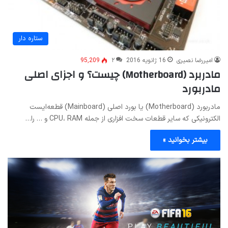
ستاره دار
امیررضا نصیری
16 ژانویه 2016
۲
95,209
مادربرد (Motherboard) چیست؟ و اجزای اصلی
مادربورد
مادربورد (Motherboard) یا بورد اصلی (Mainboard) قطعه‌ایست
الکترونیکی که سایر قطعات سخت افزاری از جمله CPU، RAM و … را…
بیشتر بخوانید »