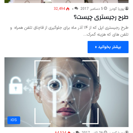
پوریا گودرز
5 دسامبر 2017
۰
32,494
طرح رجیستری چیست؟
طرح رجیستری اپل که از ۱۴ آذر ماه برای جلوگیری از قاچاق تلفن همراه و
تلفن های که هزینه گمرک…
بیشتر بخوانید »
iOS
پوریا گودرز
26 اکتبر 2017
۰
64,534