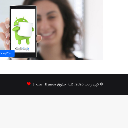
ستاره دا
© کپی رایت 2026, کلیه حقوق محفوظ است |