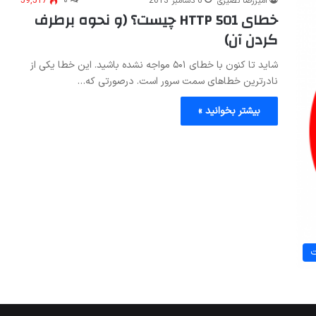
امیررضا نصیری
6 دسامبر 2013
۰
59,517
خطای HTTP 501 چیست؟ (و نحوه برطرف
کردن آن)
شاید تا کنون با خطای ۵۰۱ مواجه نشده باشید. این خطا یکی از
نادرترین خطاهای سمت سرور است. درصورتی که…
بیشتر بخوانید »
ت