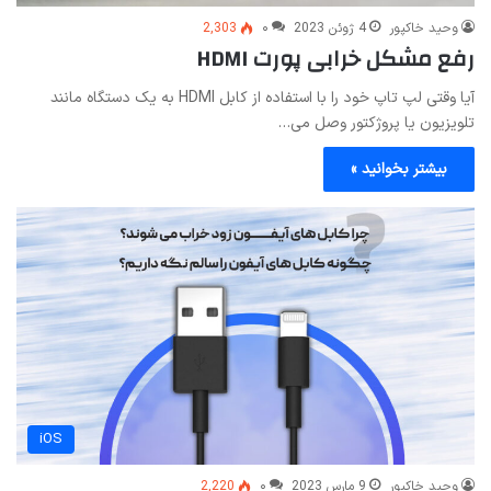
وحید خاکپور
4 ژوئن 2023
۰
2,303
رفع مشکل خرابی پورت HDMI
آیا وقتی لپ تاپ خود را با استفاده از کابل HDMI به یک دستگاه مانند
تلویزیون یا پروژکتور وصل می…
بیشتر بخوانید »
iOS
وحید خاکپور
9 مارس 2023
۰
2,220