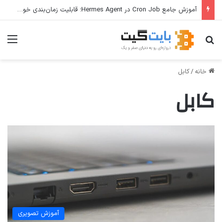
آموزش جامع Cron Job در Hermes Agent؛ قابلیت زمان‌بندی خودکار وظایف
جستجو برای
منو
خانه
/
کابل
کابل
آموزش تصویری