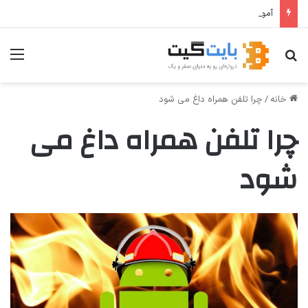
آموزش گام‌به‌گام اتصال Hermes Agent به تلگرام
جستجو برای
منو
خانه
/
چرا تلفن همراه داغ می شود
چرا تلفن همراه داغ می
شود