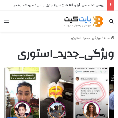
بررسی تخصصی: آیا واقعا شارژ سریع باتری را نابود می‌کند؟ راهکارهای عملی برای افزایش طول عمر باتری
جستجو برای
منو
خانه
/
ویژگی_جدید_استوری
ویژگی_جدید_استوری