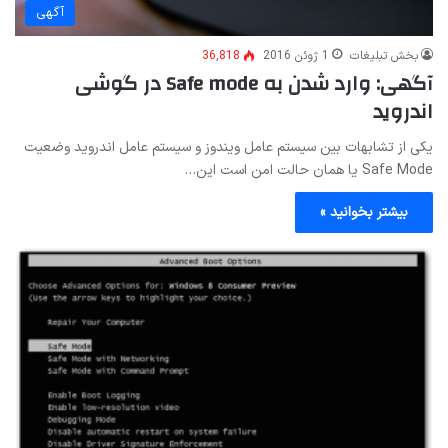
آگهی
بخش تبلیغات
1 ژوئن 2016
36,818
آگهی: وارد شدن به Safe mode در گوشی
اندروید
یکی از تشابهات بین سیستم عامل ویندوز و سیستم عامل اندروید وضعیت
Safe Mode یا همان حالت امن است این…
بیشتر بخوانید »