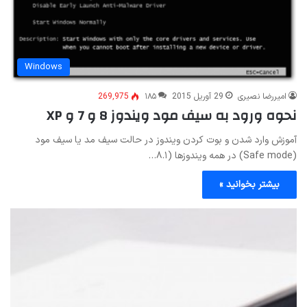
Windows
امیررضا نصیری
29 آوریل 2015
۱۸۵
269,975
نحوه ورود به سیف مود ویندوز 8 و 7 و XP
آموزش وارد شدن و بوت کردن ویندوز در حالت سیف مد یا سیف مود
(Safe mode) در همه ویندوزها (۸.۱…
بیشتر بخوانید »