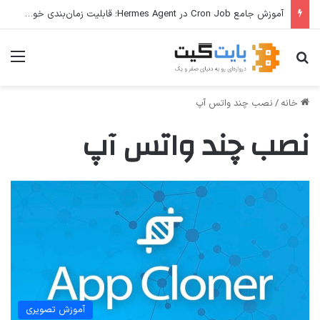
آموزش جامع Cron Job در Hermes Agent؛ قابلیت زمان‌بندی خودکار وظایف
جستجو برای
منو
خانه
/
نصب چند واتس آپ
نصب چند واتس آپ
آموزش تصویری