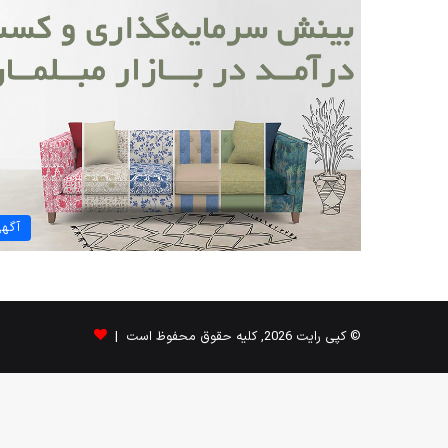
آگه
© کپی رایت 2026, کلیه حقوق محفوظ است |