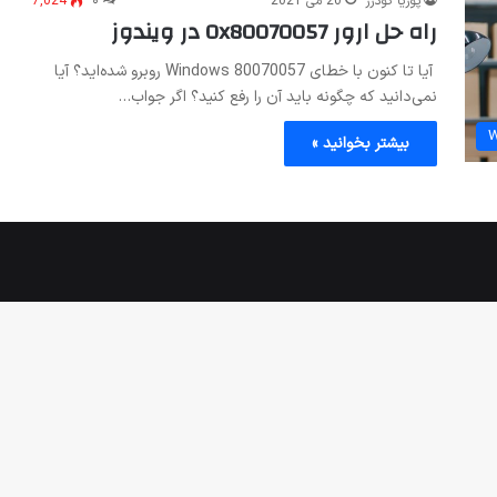
پوریا گودرز
20 می 2021
۰
7,024
راه حل ارور 0x80070057 در ویندوز
آیا تا کنون با خطای Windows 80070057 روبرو شده‌اید؟ آیا
نمی‌دانید که چگونه باید آن را رفع کنید؟ اگر جواب…
W
بیشتر بخوانید »