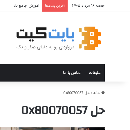
جمعه ۱۶ مرداد ۱۴۰۵
آموزش جامع Cron Job در Hermes Agent؛ قابلیت زمان‌بندی خودکار وظایف
آخرین پست‌ها
تبلیغات
تماس با ما
خانه
/
حل 0x80070057
حل 0x80070057